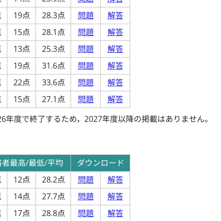
点
19点
28.3点
問題
解答
点
15点
28.1点
問題
解答
点
13点
25.3点
問題
解答
点
19点
31.6点
問題
解答
点
22点
33.6点
問題
解答
点
15点
27.1点
問題
解答
26年度で終了するため，2027年度以降の掲載はありません。
格者最高/最低/平均
ダウンロード
点
12点
28.2点
問題
解答
点
14点
27.7点
問題
解答
点
17点
28.8点
問題
解答