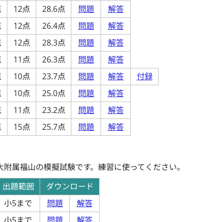
点
12点
28.6点
問題
解答
点
12点
26.4点
問題
解答
点
12点
28.3点
問題
解答
点
11点
26.3点
問題
解答
点
10点
23.7点
問題
解答
付録
点
10点
25.0点
問題
解答
点
11点
23.2点
問題
解答
点
15点
25.7点
問題
解答
大附属福山の模擬試験です。練習に使ってください。
出題範囲
ダウンロード
小5まで
問題
解答
小5まで
問題
解答